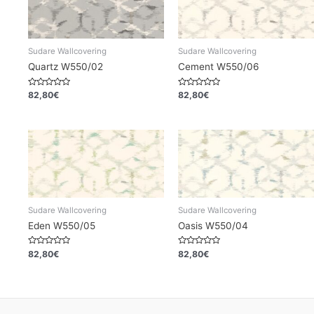
Sudare Wallcovering
Sudare Wallcovering
Quartz W550/02
Cement W550/06
Valorado
Valorado
82,80
€
82,80
€
en
en
0
0
de
de
5
5
Sudare Wallcovering
Sudare Wallcovering
Eden W550/05
Oasis W550/04
Valorado
Valorado
82,80
€
82,80
€
en
en
0
0
de
de
5
5