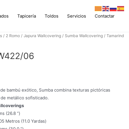
ados
Tapicería
Toldos
Servicios
Contactar
os
/
2 Romo
/
Japura Wallcovering
/
Sumba Wallcovering
/ Tamarind
 W422/06
 de bambú exótico, Sumba combina texturas pictóricas
de metálico sofisticado.
llcoverings
s (26.8 “)
.05 Metros (11.0 Yardas)
cms (30.0 “)