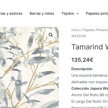
nas y estores
Barras y rieles
Tejidos
Papeles pint
Inicio
/
Papeles Pintad
W422/06
Tamarind
135,24
€
Descripción
Una escena llamativa
delicadas con toques 
Colección Japura Wa
Ancho Del Rollo 68 cm
El Largo Del Rollo 10
Rapport Vertical76.2 