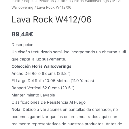
Inicio
/
Papeles Pintados
/
2 Romo
/
Floris Wallcoverings
/
Mitzi
Wallcovering
/ Lava Rock W412/06
Lava Rock W412/06
89,48
€
Descripción
Un diseño texturizado semi-liso incorporando un cheurón sutil
que capta la luz suavemente.
Colección Floris Wallcoverings
Ancho Del Rollo 68 cms (26.8 “)
El Largo Del Rollo 10.05 Metros (11.0 Yardas)
Rapport Vertical 52.0 cms (20.5 “)
Mantenimiento Lavable
Clasificaciones De Resistencia Al Fuego
Nota:
Debido a variaciones en pantallas de ordenador, no
podemos garantizar que los colores mostrados aquí sean
realmente representativos de nuestros productos. Antes de