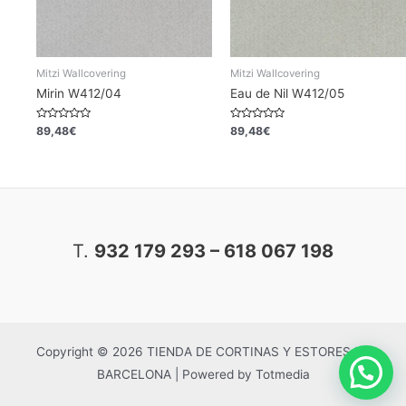
Mitzi Wallcovering
Mitzi Wallcovering
Mirin W412/04
Eau de Nil W412/05
Valorado
Valorado
89,48
€
89,48
€
en
en
0
0
de
de
5
5
T.
932 179 293 – 618 067 198
Copyright © 2026 TIENDA DE CORTINAS Y ESTORES EN
BARCELONA | Powered by Totmedia