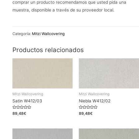
comprar un producto recomendamos que usted pida una
muestra, disponible a través de su proveedor local.
Categoría:
Mitzi Wallcovering
Productos relacionados
Mitzi Wallcovering
Mitzi Wallcovering
Satin W412/03
Niebla W412/02
Valorado
Valorado
89,48
€
89,48
€
en
en
0
0
de
de
5
5